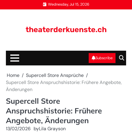
Skip
Wednesday, Jul 15, 2026
to
content
theaterderkuenste.ch
Subscribe
Home
Supercell Store Ansprüche
Supercell Store Anspruchshistorie: Frühere Angebote,
Änderungen
Supercell Store
Anspruchshistorie: Frühere
Angebote, Änderungen
13/02/2026
by
Lila Grayson