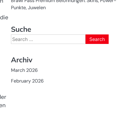
ch
Brawl Pass Premium Belohnungen: Skins, Power-
Punkte, Juwelen
 die
Suche
Search
for:
Archiv
March 2026
February 2026
ler
nen