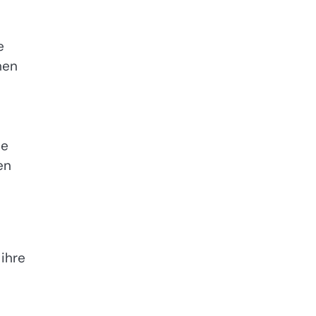
e
hen
ie
en
 ihre