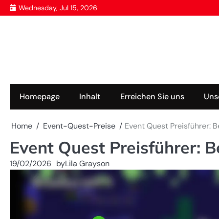
Skip
Wednesday, Jul 15, 2026
to
content
Homepage
Inhalt
Erreichen Sie uns
Uns
Home
Event-Quest-Preise
Event Quest Preisführer: 
Event Quest Preisführer: 
19/02/2026
by
Lila Grayson