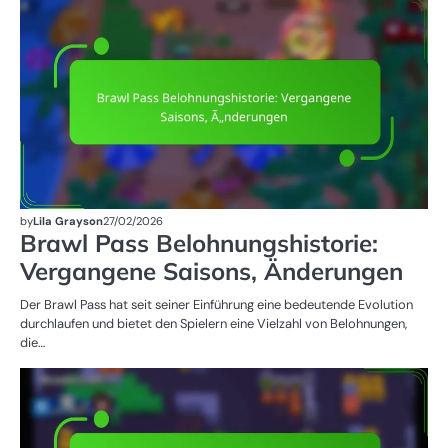
EV
QU
PR
by
Lila Grayson
27/02/2026
Brawl Pass Belohnungshistorie:
Vergangene Saisons, Änderungen
Der Brawl Pass hat seit seiner Einführung eine bedeutende Evolution
durchlaufen und bietet den Spielern eine Vielzahl von Belohnungen,
die…
BR
B