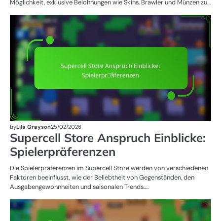
Möglichkeit, exklusive Belohnungen wie Skins, Brawler und Münzen zu…
SU
ST
A
by
Lila Grayson
25/02/2026
Supercell Store Anspruch Einblicke:
Spielerpräferenzen
Die Spielerpräferenzen im Supercell Store werden von verschiedenen
Faktoren beeinflusst, wie der Beliebtheit von Gegenständen, den
Ausgabengewohnheiten und saisonalen Trends.…
BR
B