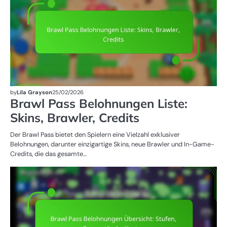
by
Lila Grayson
25/02/2026
Brawl Pass Belohnungen Liste:
Skins, Brawler, Credits
Der Brawl Pass bietet den Spielern eine Vielzahl exklusiver
Belohnungen, darunter einzigartige Skins, neue Brawler und In-Game-
Credits, die das gesamte…
BR
B