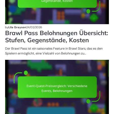
by
Lila Grayson
24/02/2026
Brawl Pass Belohnungen Übersicht:
Stufen, Gegenstände, Kosten
Der Brawl Pass ist ein saisonales Feature in Brawl Stars, das es den
Spielern ermöglicht, eine Vielzahl von Belohnungen zu…
EV
QU
PR