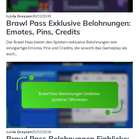
by
Lila Grayson
26/02/2026
Brawl Pass Exklusive Belohnungen:
Emotes, Pins, Credits
Der Brawl Pass bietet den Spielern exklusive Belohnungen wie
einzigartige Emotes, Pins und Credits, die sowohl das Gameplay als
auch…
BR
B
by
Lila Grayson
25/02/2026
Brawl Pass Belohnungen Einblicke: