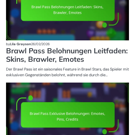
by
Lila Grayson
26/02/2026
Brawl Pass Belohnungen Leitfaden:
Skins, Brawler, Emotes
Der Brawl Pass ist ein saisonales Feature in Brawl Stars, das Spieler mit
exklusiven Gegenständen belohnt, während sie durch die…
BR
B