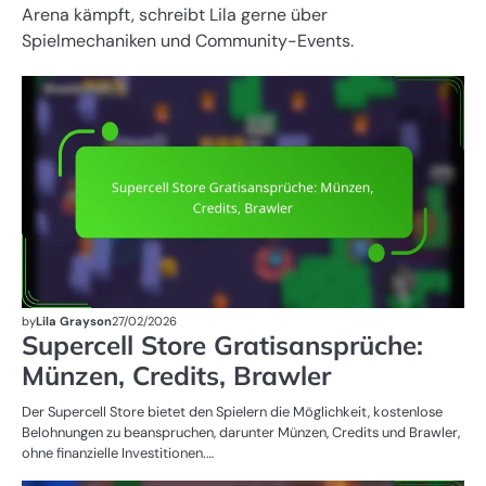
Arena kämpft, schreibt Lila gerne über
Spielmechaniken und Community-Events.
SU
ST
A
by
Lila Grayson
27/02/2026
Supercell Store Gratisansprüche:
Münzen, Credits, Brawler
Der Supercell Store bietet den Spielern die Möglichkeit, kostenlose
Belohnungen zu beanspruchen, darunter Münzen, Credits und Brawler,
ohne finanzielle Investitionen.…