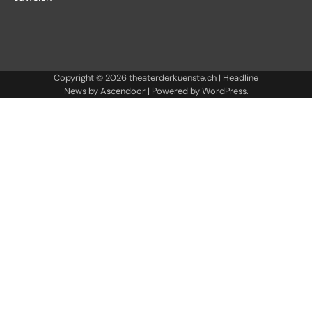
Copyright © 2026
theaterderkuenste.ch
| Headline
News by
Ascendoor
| Powered by
WordPress
.